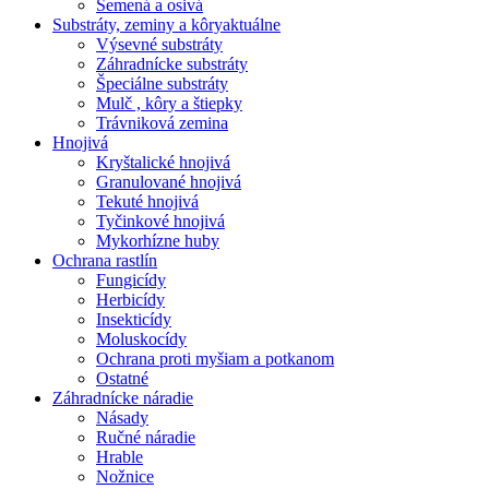
Semená a osivá
Substráty, zeminy a kôry
aktuálne
Výsevné substráty
Záhradnícke substráty
Špeciálne substráty
Mulč , kôry a štiepky
Trávniková zemina
Hnojivá
Kryštalické hnojivá
Granulované hnojivá
Tekuté hnojivá
Tyčinkové hnojivá
Mykorhízne huby
Ochrana rastlín
Fungicídy
Herbicídy
Insekticídy
Moluskocídy
Ochrana proti myšiam a potkanom
Ostatné
Záhradnícke náradie
Násady
Ručné náradie
Hrable
Nožnice