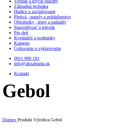
Textílie a krycie plachty
Záhradná technika
Hadice a zavlažovanie
Pletivá , panely a príslušenstvo
Obrubníky , lemy a palisády
Starostlivosť o trávnik
Pre detí
Kvetináče a podmisky
Kamene
Grilovanie a vykurovanie
0911 900 181
info@abzahrada.sk
Kontakt
Gebol
Domov
Produkt Výrobca
Gebol