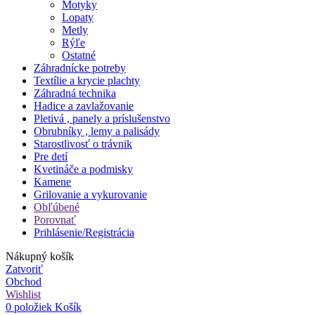
Motyky
Lopaty
Metly
Rýľe
Ostatné
Záhradnícke potreby
Textílie a krycie plachty
Záhradná technika
Hadice a zavlažovanie
Pletivá , panely a príslušenstvo
Obrubníky , lemy a palisády
Starostlivosť o trávnik
Pre detí
Kvetináče a podmisky
Kamene
Grilovanie a vykurovanie
Obľúbené
Porovnať
Prihlásenie/Registrácia
Nákupný košík
Zatvoriť
Obchod
Wishlist
0
položiek
Košík