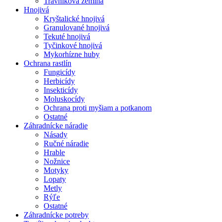
Trávniková zemina
Hnojivá
Kryštalické hnojivá
Granulované hnojivá
Tekuté hnojivá
Tyčinkové hnojivá
Mykorhízne huby
Ochrana rastlín
Fungicídy
Herbicídy
Insekticídy
Moluskocídy
Ochrana proti myšiam a potkanom
Ostatné
Záhradnícke náradie
Násady
Ručné náradie
Hrable
Nožnice
Motyky
Lopaty
Metly
Rýľe
Ostatné
Záhradnícke potreby