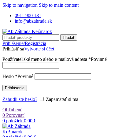
Skip to navigation
Skip to main content
0911 900 181
info@abzahrada.sk
Hľadať
Prihlásenie/Registrácia
Prihlásiť sa
Vytvorte si účet
Používateľské meno alebo e-mailová adresa
*
Povinné
Heslo
*
Povinné
Prihlásenie
Zabudli ste heslo?
Zapamätať si ma
Obľúbené
0
Porovnať
0
položiek
0,00
€