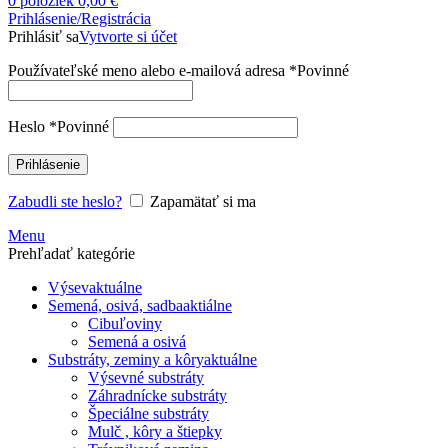
0
položiek
0,00
€
Prihlásenie/Registrácia
Prihlásiť sa
Vytvorte si účet
Používateľské meno alebo e-mailová adresa
*
Povinné
Heslo
*
Povinné
Prihlásenie
Zabudli ste heslo?
Zapamätať si ma
Menu
Prehľadať kategórie
Výsev
aktuálne
Semená, osivá, sadba
aktiálne
Cibuľoviny
Semená a osivá
Substráty, zeminy a kôry
aktuálne
Výsevné substráty
Záhradnícke substráty
Špeciálne substráty
Mulč , kôry a štiepky