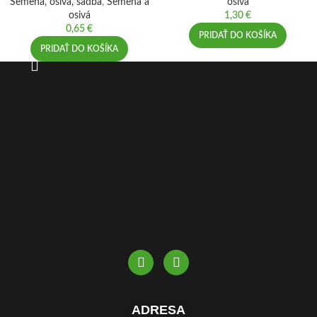
Semená, osivá, sadba
,
Semená a
osivá
osivá
1,30
€
0,65
€
PRIDAŤ DO KOŠÍKA
PRIDAŤ DO KOŠÍKA
ADRESA