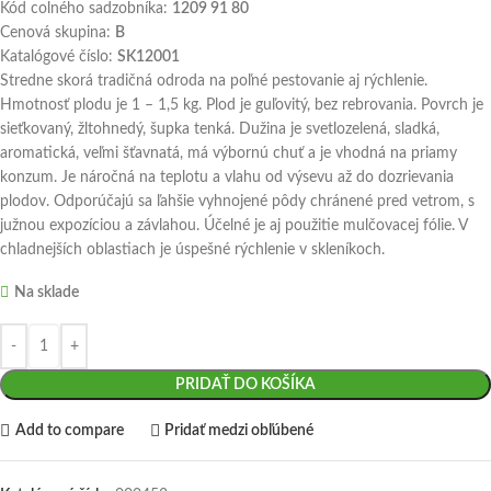
Kód colného sadzobníka:
1209 91 80
Cenová skupina:
B
Katalógové číslo:
SK12001
Stredne skorá tradičná odroda na poľné pestovanie aj rýchlenie.
Hmotnosť plodu je 1 – 1,5 kg. Plod je guľovitý, bez rebrovania. Povrch je
sieťkovaný, žltohnedý, šupka tenká. Dužina je svetlozelená, sladká,
aromatická, veľmi šťavnatá, má výbornú chuť a je vhodná na priamy
konzum. Je náročná na teplotu a vlahu od výsevu až do dozrievania
plodov. Odporúčajú sa ľahšie vyhnojené pôdy chránené pred vetrom, s
južnou expozíciou a závlahou. Účelné je aj použitie mulčovacej fólie. V
chladnejších oblastiach je úspešné rýchlenie v skleníkoch.
Na sklade
PRIDAŤ DO KOŠÍKA
Add to compare
Pridať medzi obľúbené