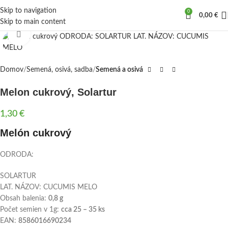
Skip to navigation
0
0,00
€
Skip to main content
Kliknite sem ak chcete zväčšiť
Domov
Semená, osivá, sadba
Semená a osivá
Melon cukrový, Solartur
1,30
€
Melón cukrový
ODRODA:
SOLARTUR
LAT. NÁZOV: CUCUMIS MELO
Obsah balenia:
0,8 g
Počet semien v 1g:
cca 25 – 35 ks
EAN:
8586016690234