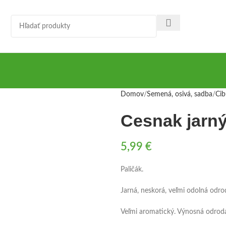
Domov
Semená, osivá, sadba
Cib
Cesnak jarný
5,99
€
Paličák.
Jarná, neskorá, veľmi odolná odr
Veľmi aromatický. Výnosná odrod