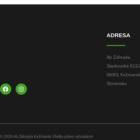
ADRESA
Ab Záhrada
Slavkovská 812/
06001 Kežmaro
Slovensko
© 2026 Ab Záhrada Kežmarok Všetky práva vyhradené