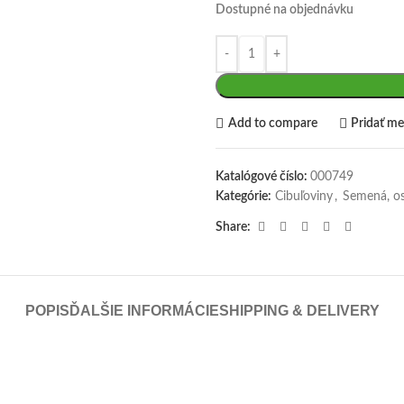
Dostupné na objednávku
Add to compare
Pridať me
Katalógové číslo:
000749
Kategórie:
Cibuľoviny
,
Semená, os
Share:
POPIS
ĎALŠIE INFORMÁCIE
SHIPPING & DELIVERY