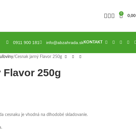
0
0,0
0911 900 181
info@abzahrada.sk
KONTAKT
uľoviny
Cesnak jarný Flavor 250g
 Flavor 250g
oda cesnaku je vhodná na dlhodobé skladovanie.
a.